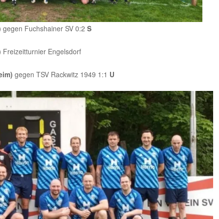
)
gegen Fuchshainer SV 0:2
S
)
Freizeitturnier Engelsdorf
eim)
gegen TSV Rackwitz 1949 1:1
U