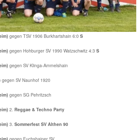
eim)
gegen TSV 1906 Burkhartshain 6:0
S
eim)
gegen Hohburger SV 1990 Watzschwitz 4:3
S
eim)
gegen SV Klinga-Ammelshain
)
gegen SV Naunhof 1920
eim)
gegen SG Pehritzsch
eim)
2.
Reggae & Techno Party
eim)
3.
Sommerfest SV Althen 90
eim)
gegen Fuchshainer SV