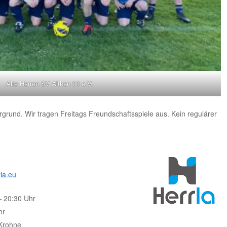
Alte Herren SV Althen 90 e.V.
rund. Wir tragen Freitags Freundschaftsspiele aus. Kein regulärer
la.eu
– 20:30 Uhr
hr
 Krohne