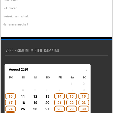
F-Junioren
Freizeitmannschaft
Herrenmannschaft
VEREINSRAUM MIETEN 150€/TAG
›
August
2026
MO
DI
MI
DO
FR
SA
SO
1
2
3
4
5
6
7
8
9
10
11
12
13
14
15
16
17
18
19
20
21
22
23
24
25
26
27
28
29
30