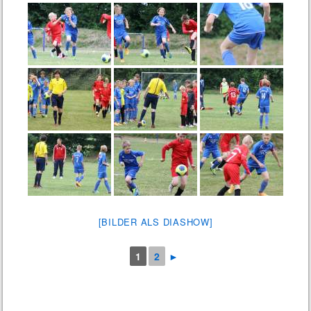
[BILDER ALS DIASHOW]
1
2
►