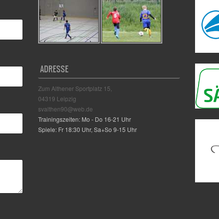
ADRESSE
Zum Althener Sportplatz 15,
04319 Leipzig
svalthen90@web.de
Trainingszeiten: Mo - Do 16-21 Uhr
Spiele: Fr 18:30 Uhr, Sa+So 9-15 Uhr