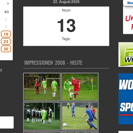
›
22. August 2026
Noch
SO
13
2
9
16
Tage.
23
30
IMPRESSIONEN 2008 – HEUTE
t