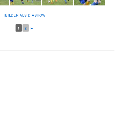
[BILDER ALS DIASHOW]
1
2
►