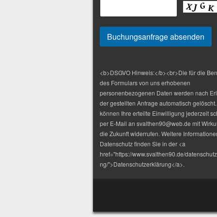
<b>DSGVO Hinweis:</b><br>Die für die Be
des Formulars von uns erhobenen
personenbezogenen Daten werden nach Er
der gestellten Anfrage automatisch gelöscht.
können Ihre erteilte Einwilligung jederzeit sch
per E-Mail an svalthen90@web.de mit Wirku
die Zukunft widerrufen. Weitere Information
Datenschutz finden Sie in der <a
href="https://www.svalthen90.de/datenschutz
ng/">Datenschutzerklärung</a>.