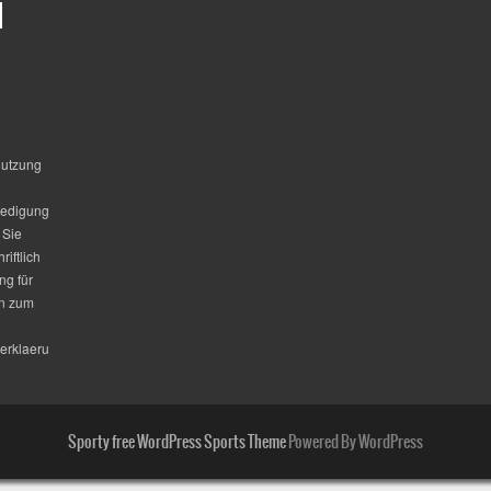
nutzung
ledigung
 Sie
riftlich
ng für
en zum
erklaeru
Sporty free WordPress Sports Theme
Powered By WordPress