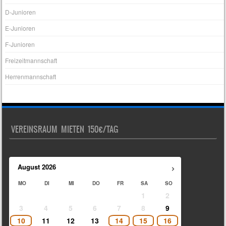
D-Junioren
E-Junioren
F-Junioren
Freizeitmannschaft
Herrenmannschaft
VEREINSRAUM MIETEN 150€/TAG
›
August
2026
MO
DI
MI
DO
FR
SA
SO
1
2
3
4
5
6
7
8
9
10
11
12
13
14
15
16