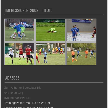
IMPRESSIONEN 2008 – HEUTE
ADRESSE
Zum Althener Sportplatz 15,
04319 Leipzig
svalthen90@web.de
Trainingszeiten: Mo - Do 16-21 Uhr
Spiele: Fr 18:30 Uhr, Sa+So 9-15 Uhr