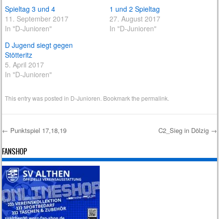
Spieltag 3 und 4
1 und 2 Spieltag
11. September 2017
27. August 2017
In "D-Junioren"
In "D-Junioren"
D Jugend siegt gegen
Stötteritz
5. April 2017
In "D-Junioren"
This entry was posted in
D-Junioren
. Bookmark the
permalink
.
←
Punktspiel 17,18,19
C2_Sieg in Dölzig
→
Post navigation
FANSHOP