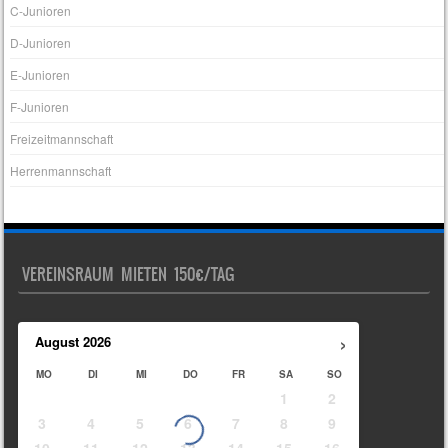
C-Junioren
D-Junioren
E-Junioren
F-Junioren
Freizeitmannschaft
Herrenmannschaft
VEREINSRAUM MIETEN 150€/TAG
›
August
2026
MO
DI
MI
DO
FR
SA
SO
1
2
3
4
5
6
7
8
9