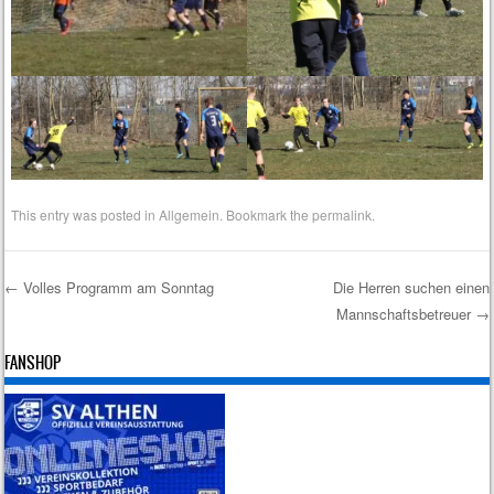
This entry was posted in
Allgemein
. Bookmark the
permalink
.
←
Volles Programm am Sonntag
Die Herren suchen einen
Mannschaftsbetreuer
→
Post navigation
FANSHOP