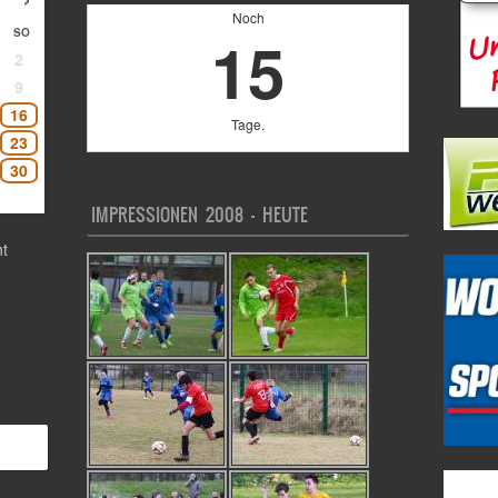
Noch
15
SO
2
9
16
Tage.
23
30
IMPRESSIONEN 2008 – HEUTE
t