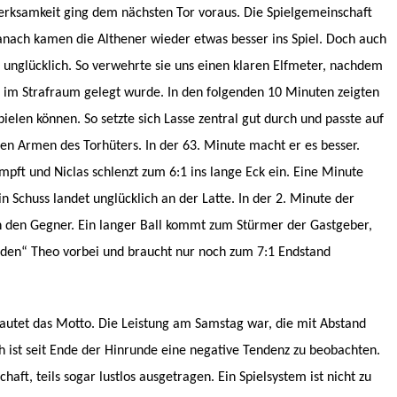
rksamkeit ging dem nächsten Tor voraus. Die Spielgemeinschaft
Danach kamen die Althener wieder etwas besser ins Spiel. Doch auch
as unglücklich. So verwehrte sie uns einen klaren Elfmeter, nachdem
n im Strafraum gelegt wurde. In den folgenden 10 Minuten zeigten
pielen können. So setzte sich Lasse zentral gut durch und passte auf
 den Armen des Torhüters. In der 63. Minute macht er es besser.
pft und Niclas schlenzt zum 6:1 ins lange Eck ein. Eine Minute
n Schuss landet unglücklich an der Latte. In der 2. Minute der
an den Gegner. Ein langer Ball kommt zum Stürmer der Gastgeber,
enden“ Theo vorbei und braucht nur noch zum 7:1 Endstand
lautet das Motto. Die Leistung am Samstag war, die mit Abstand
ch ist seit Ende der Hinrunde eine negative Tendenz zu beobachten.
aft, teils sogar lustlos ausgetragen. Ein Spielsystem ist nicht zu