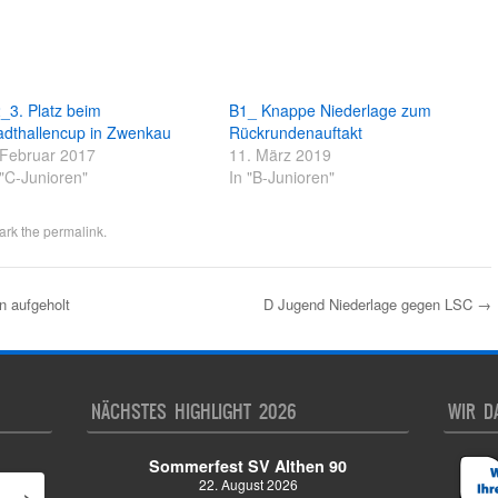
_3. Platz beim
B1_ Knappe Niederlage zum
adthallencup in Zwenkau
Rückrundenauftakt
 Februar 2017
11. März 2019
 "C-Junioren"
In "B-Junioren"
ark the
permalink
.
 aufgeholt
D Jugend Niederlage gegen LSC
→
NÄCHSTES HIGHLIGHT 2026
WIR D
Sommerfest SV Althen 90
22. August 2026
›