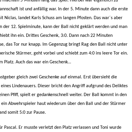
 machten 5 Minuten lang das Spiel. Hierbei war eigentlich zu
nschaft ist und anfällig war. In der 5. Minute dann auch die erste
Niclas, landet Karls Schuss am langen Pfosten. Das war´s aber
n der 12. Spielminute, kann der Ball nicht geklärt werden und man
hiebt ihn ein. Drittes Geschenk, 3:0. Dann nach 22 Minuten
sse, das Tor nur knapp. Im Gegenzug bringt Rag den Ball nicht unter
erische Stürmer, geht vorbei und schiebt zum 4:0 ins leere Tor ein.
em Platz. Auch das war ein Geschenk…
tgeber gleich zwei Geschenke auf einmal. Erst übersieht die
 eines Lindenauers. Dieser bricht den Angriff aufgrund des Deliktes
einen Pfiff, spielt er gedankenschnell weiter. Der Ball kommt in den
, ein Abwehrspieler haut wiederum über den Ball und der Stürmer
and somit 5:0 zur Pause.
 Pascal. Er musste verletzt den Platz verlassen und Toni wurde