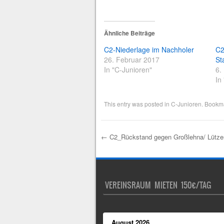
Ähnliche Beiträge
C2-Niederlage im Nachholer
C2
26. Februar 2017
St
In "C-Junioren"
6.
In
This entry was posted in
C-Junioren
. Bookm
←
C2_Rückstand gegen Großlehna/ Lützen
Post navigation
VEREINSRAUM MIETEN 150€/TAG
August
2026