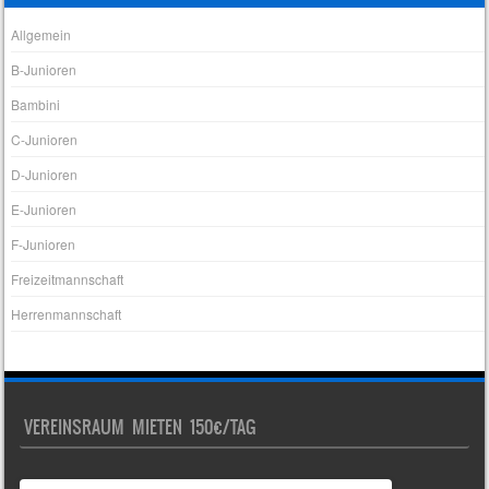
Allgemein
B-Junioren
Bambini
C-Junioren
D-Junioren
E-Junioren
F-Junioren
Freizeitmannschaft
Herrenmannschaft
VEREINSRAUM MIETEN 150€/TAG