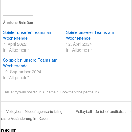
Ähnliche Beiträge
Spieler unserer Teams am
Spiele unserer Teams am
Wochenende
Wochenende
7. April 2022
12. April 2024
In "Allgemein"
In "Allgemein"
So spielen unsere Teams am
Wochenende
12. September 2024
In "Allgemein"
This entry was posted in
Allgemein
. Bookmark the
permalink
.
←
Volleyball- Niederlagenserie bringt
Volleyball- Da ist er endlich…
→
erste Veränderung im Kader
Post navigation
FANSHOP