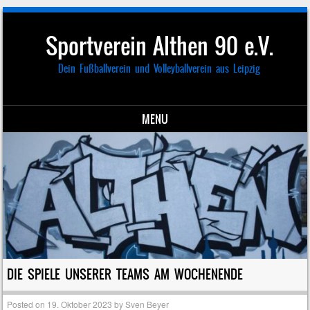
Sportverein Althen 90 e.V.
Dein Fußballverein und Volleyballverein aus Leipzig
MENU
Skip to content
DIE SPIELE UNSERER TEAMS AM WOCHENENDE
Posted on
19. Oktober 2023
by
Sven Beyer