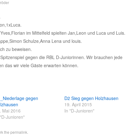
hröder
.
eon,1xLuca.
 Yves,Florian im Mittelfeld spielten Jan,Leon und Luca und Luis.
appe,Simon Schulze,Anna Lena und louis.
sich zu beweisen.
pitzenspiel gegen die RBL D-Juniorinnen. Wir brauchen jede
en das wir viele Gäste erwarten können.
_Niederlage gegen
D2 Sieg gegen Holzhausen
lzhausen
19. April 2015
. Mai 2016
In "D-Junioren"
 "D-Junioren"
rk the
permalink
.