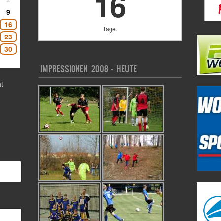
16
9
16
Tage.
23
30
IMPRESSIONEN 2008 – HEUTE
t