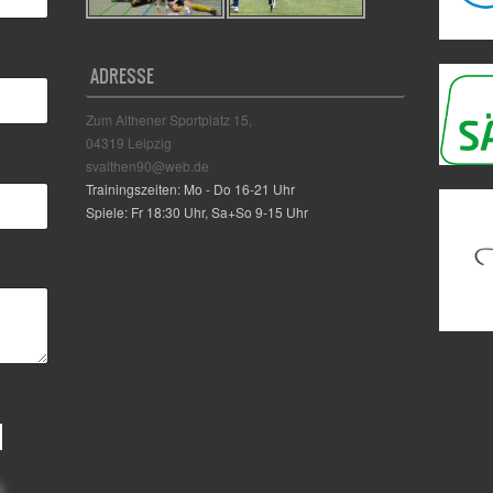
ADRESSE
Zum Althener Sportplatz 15,
04319 Leipzig
svalthen90@web.de
Trainingszeiten: Mo - Do 16-21 Uhr
Spiele: Fr 18:30 Uhr, Sa+So 9-15 Uhr