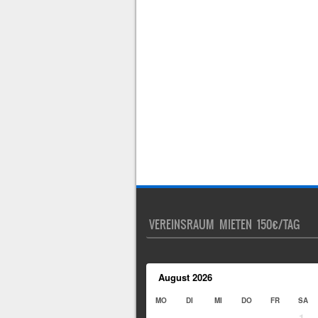
VEREINSRAUM MIETEN 150€/TAG
August
2026
MO
DI
MI
DO
FR
SA
1