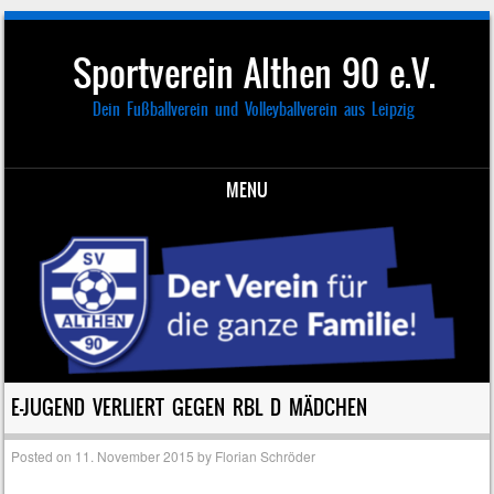
Sportverein Althen 90 e.V.
Dein Fußballverein und Volleyballverein aus Leipzig
MENU
Skip to content
E-JUGEND VERLIERT GEGEN RBL D MÄDCHEN
Posted on
11. November 2015
by
Florian Schröder