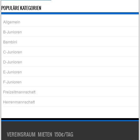
POPULÄRE KATEGORIEN
Allgemein
B-Junioren
Bambini
C-Junioren
D-Junioren
E-Junioren
F-Junioren
Freizeitmannschaft
Herrenmannschaft
VEREINSRAUM MIETEN 150€/TAG