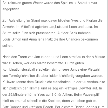
Bei relativen gutem Wetter wurde das Spiel im 3. Anlauf 17:30
angepfiffen.
Zur Aufstellung im Stand max davor bildeten Yves und Florian die
Abwehr. Im Mittelfeld agierten Jan,Luis und Leon und Luca. Im
Sturm sollte Finn sich präsentieren. Auf der Bank nahmen
Louis,Simon und Anna lena Platz die ihre Chancen bekommen
sollten.
Nach den Toren von Jan in der 3 und Leon streiftau in der 8.Minute
war zusehen, wer das Match bestimmte. Durch guten
Kombinationsfussball erspielten sich unsere Jungs eine Vielzahl
von Tormöglichkeiten die aber leider leichtfertig vergeben wurden.
Kulkwitz konnte dem Druck nicht standhalten. In der 20.verdunkelte
sich plötzlich der Himmel und es zog ein kräftiges Gewitter auf. In
der 25.Minute erhöhte Yves auf 3:0 für Althen. Beim Pausenpfiff
hieß es erstmal schnell in die Kabinen, denn von oben gab es
Blitz,Donner und kräftigen Regen. Bei leichtem Regen, der bis zum