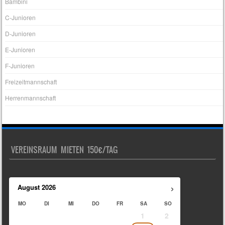
Bambini
C-Junioren
D-Junioren
E-Junioren
F-Junioren
Freizeitmannschaft
Herrenmannschaft
VEREINSRAUM MIETEN 150€/TAG
›
August
2026
MO
DI
MI
DO
FR
SA
SO
1
2