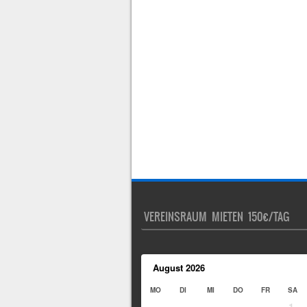
VEREINSRAUM MIETEN 150€/TAG
August
2026
MO
DI
MI
DO
FR
SA
1