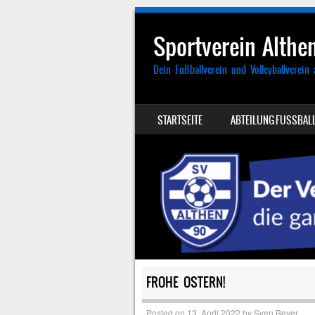
Sportverein Althen
Dein Fußballverein und Volleyballverein 
SKIP TO CONTENT
STARTSEITE
ABTEILUNG FUSSBALL
MENU
FROHE OSTERN!
Posted on
13. April 2022
by
Sven Beyer