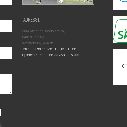
ADRESSE
Zum Althener Sportplatz 15,
04319 Leipzig
svalthen90@web.de
Trainingszeiten: Mo - Do 16-21 Uhr
Spiele: Fr 18:30 Uhr, Sa+So 9-15 Uhr