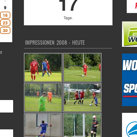
17
9
16
Tage.
23
30
IMPRESSIONEN 2008 – HEUTE
t