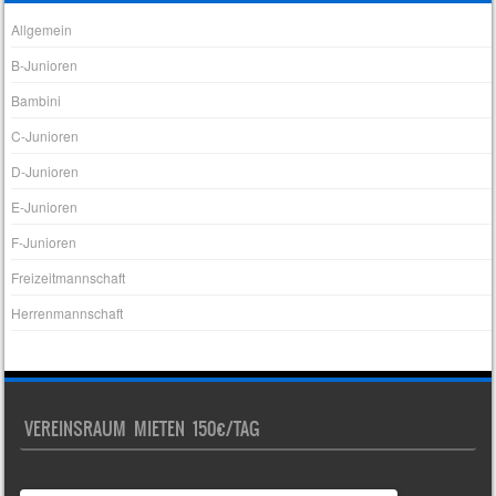
Allgemein
B-Junioren
Bambini
C-Junioren
D-Junioren
E-Junioren
F-Junioren
Freizeitmannschaft
Herrenmannschaft
VEREINSRAUM MIETEN 150€/TAG