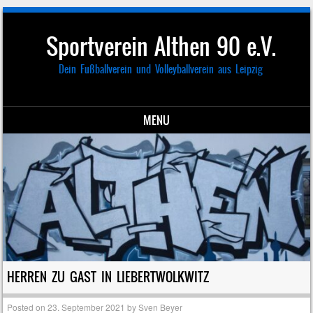
Sportverein Althen 90 e.V.
Dein Fußballverein und Volleyballverein aus Leipzig
MENU
Skip to content
HERREN ZU GAST IN LIEBERTWOLKWITZ
Posted on
23. September 2021
by
Sven Beyer