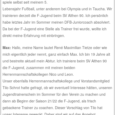
spiele selbst seit meinem 5.
Lebensjahr Fußball, unter anderem bei Olympia und in Taucha. Wir
trainieren derzeit die F-Jugend beim SV Althen 90. Ich persönlich
habe letztes Jahr im Sommer meinen DFB-Juniorcoach absolviert.
Da bei der F-Jugend eine Stelle als Trainer frei wurde, wollte ich
direkt meine Erfahrung mit einbringen.
Max:
Hallo, meine Name lautet René Maximilian Tietze oder wie
mich eigentlich jeder nennt, ganz einfach Max. Ich bin 19 Jahre alt
und bestreite aktuell mein Abitur. Ich trainiere beim SV Althen 90
die F-Jugend, zusammen mit meinen beiden
Herrenmannschaftskollegen Nico und Leon.
Unser ebenfalls Herrenmannschaftskollege und Vorstandsmitglied
Tilo Schrot hatte gefragt, ob wir eventuell Interesse hätten, unseren
Jugendtrainerschein im Sommer für den Verein zu machen und
dann ab Beginn der Saison 21/22 die F-Jugend, als frisch
gebackene Trainer zu coachen. Dieser Vorschlag von Tilo hat
unser Interesse geweckt. Daher sind wir auf das Angebot