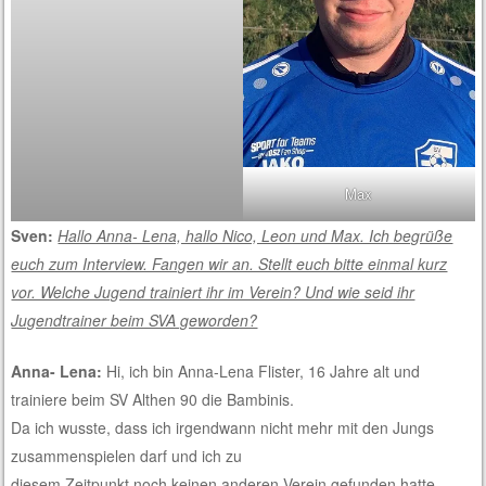
Max
Sven:
Hallo Anna- Lena, hallo Nico, Leon und Max. Ich begrüße
euch zum Interview. Fangen wir an. Stellt euch bitte einmal kurz
vor. Welche Jugend trainiert ihr im Verein? Und wie seid ihr
Jugendtrainer beim SVA geworden?
Anna- Lena:
Hi, ich bin Anna-Lena Flister, 16 Jahre alt und
trainiere beim SV Althen 90 die Bambinis.
Da ich wusste, dass ich irgendwann nicht mehr mit den Jungs
zusammenspielen darf und ich zu
diesem Zeitpunkt noch keinen anderen Verein gefunden hatte,