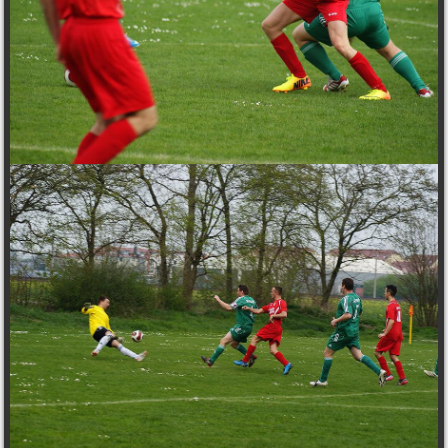
ADRESSE
Zum Althener Sportplatz 15,
04319 Leipzig
svalthen90@web.de
Trainingszeiten: Mo - Do 16-21 Uhr
Spiele: Fr 18:30 Uhr, Sa+So 9-15 Uhr
WIR DANKEN UNSEREN PARTNERN