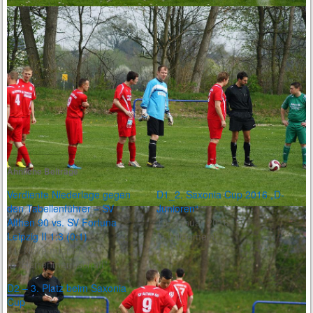
[BILDER ALS LISTE]
Ähnliche Beiträge
Verdiente Niederlage gegen
D1_2. Saxonia Cup 2016 „D-
den Tabellenführer – SV
Junioren“
Althen 90 vs. SV Fortuna
10. Januar 2016
Leipzig II 1:3 (0:1)
In "Allgemein"
11. November 2012
In "Herrenmannschaft"
D2 – 3. Platz beim Saxonia
Cup