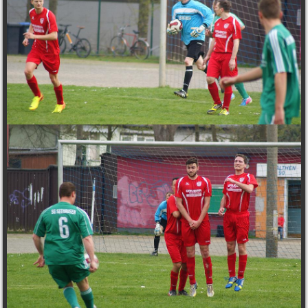
Telefonnummer
Details
<b>DSGVO Hinweis:</b><br>Die für die Benutzung des Formulars von uns
erhobenen personenbezogenen Daten werden nach Erledigung der
gestellten Anfrage automatisch gelöscht. Sie können Ihre erteilte