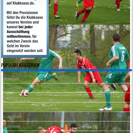
POPULÄRE KATEGORIEN
Allgemein
B-Junioren
Bambini
C-Junioren
D-Junioren
E-Junioren