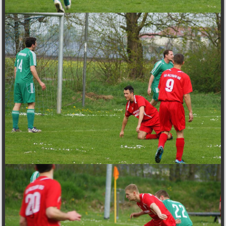
Einwilligung jederzeit schriftlich per E-Mail an svalthen90@web.de mit
Wirkung für die Zukunft widerrufen. Weitere Informationen zum Datenschutz
finden Sie in der <a
href="https://www.svalthen90.de/datenschutzerklaerung/">Datenschutzerklä
rung</a>.
NÄCHSTES HIGHLIGHT 2026
Sommerfest SV Althen 90
22. August 2026
Noch
15
Tage.
IMPRESSIONEN 2008 – HEUTE