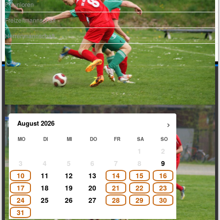
F-Junioren
Freizeitmannschaft
Herrenmannschaft
VEREINSRAUM MIETEN 150€/TAG
›
August
2026
MO
DI
MI
DO
FR
SA
SO
1
2
3
4
5
6
7
8
9
10
11
12
13
14
15
16
17
18
19
20
21
22
23
24
25
26
27
28
29
30
31