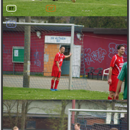
07
07
-
Verfügbar
-
Gebucht
07
-
Vorgemerkt
Vorname*
Name*
Email*