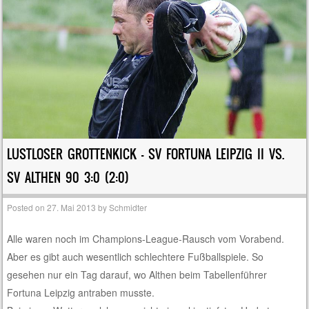
LUSTLOSER GROTTENKICK – SV FORTUNA LEIPZIG II VS.
SV ALTHEN 90 3:0 (2:0)
Posted on
27. Mai 2013
by
Schmidter
Alle waren noch im Champions-League-Rausch vom Vorabend.
Aber es gibt auch wesentlich schlechtere Fußballspiele. So
gesehen nur ein Tag darauf, wo Althen beim Tabellenführer
Fortuna Leipzig antraben musste.