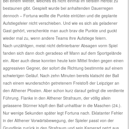
Bei einem Wetter, welches es nicht einmal im tiefsten Herbst zu
bestaunen gibt. Gespielt wurde bei anhaltenden Dauerregen
dennoch – Fortuna wollte die Punkte eintüten und die geplante
Aufstiegsfeier nicht verschieben. Und wie es sich als geladener
Gast gehört, verschenkte man auch brav die Punkte und guckt
wieder mal zu, wenn andere Teams ihre Aufstiege feiern.
Nach unzähligen, meist nicht definierbarer Absagen vorm Spiel
fanden sich dann doch geradeso elf Mann auf dem Sportgelände
ein. Aber auch diese konnten heute kein Mittel finden gegen einen
aggressiven Gegner, der sofort die Richtung bestimmte auf einem
schwierigen Geläuf. Nach zehn Minuten bereits klatscht der Ball
nach einem wunderschön getretenem Freistoß der Leipziger an
den Althener Pfosten. Aber schon kurz darauf gelingt die verdiente
Führung. Flanke in den Althener Strafraum, der völlig allein
gelassene Stürmer köpft den Ball unhaltbar in die Maschen (24.).
Nur wenige Sekunden später legt Fortuna nach. Eklatanter Fehler
in der Althener Vorwärtsbewegung, der Spieler passt von der
Grundlinie zurück in den Strafraum und sein Kamerad netzt aus