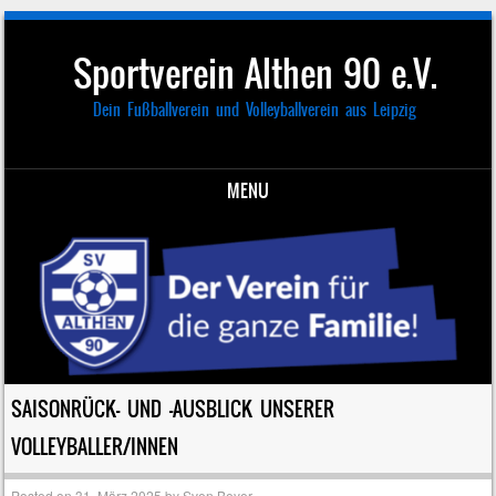
Sportverein Althen 90 e.V.
Dein Fußballverein und Volleyballverein aus Leipzig
MENU
Skip to content
SAISONRÜCK- UND -AUSBLICK UNSERER
VOLLEYBALLER/INNEN
Posted on
31. März 2025
by
Sven Beyer