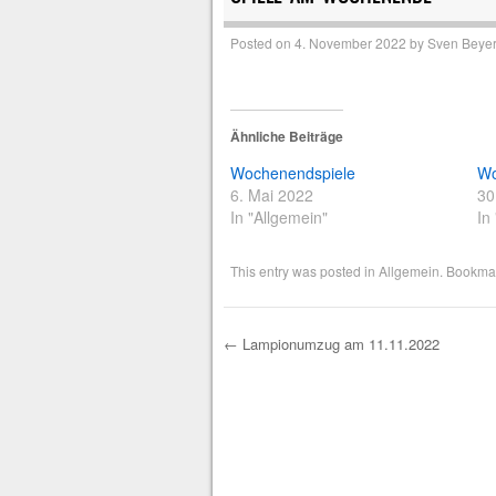
Posted on
4. November 2022
by
Sven Beye
Ähnliche Beiträge
Wochenendspiele
Wo
6. Mai 2022
30
In "Allgemein"
In
This entry was posted in
Allgemein
. Bookma
←
Lampionumzug am 11.11.2022
Post navigation