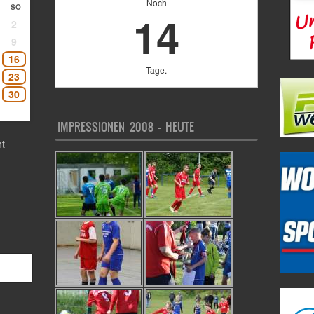
Noch
SO
14
2
9
16
Tage.
23
30
IMPRESSIONEN 2008 – HEUTE
t