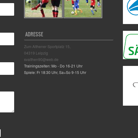
ADRESSE
Zum Althener Sportplatz 15,
04319 Leipzig
svalthen90@web.de
Trainingszeiten: Mo - Do 16-21 Uhr
Spiele: Fr 18:30 Uhr, Sa+So 9-15 Uhr