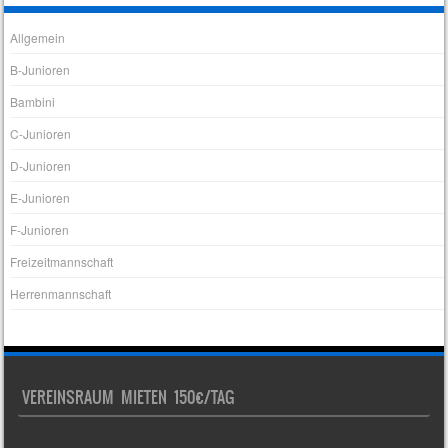
Allgemein
B-Junioren
Bambini
C-Junioren
D-Junioren
E-Junioren
F-Junioren
Freizeitmannschaft
Herrenmannschaft
VEREINSRAUM MIETEN 150€/TAG