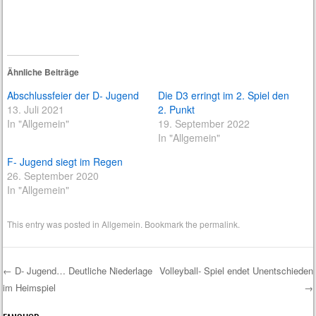
Ähnliche Beiträge
Abschlussfeier der D- Jugend
Die D3 erringt im 2. Spiel den
13. Juli 2021
2. Punkt
In "Allgemein"
19. September 2022
In "Allgemein"
F- Jugend siegt im Regen
26. September 2020
In "Allgemein"
This entry was posted in
Allgemein
. Bookmark the
permalink
.
←
D- Jugend… Deutliche Niederlage
Volleyball- Spiel endet Unentschieden
im Heimspiel
→
Post navigation