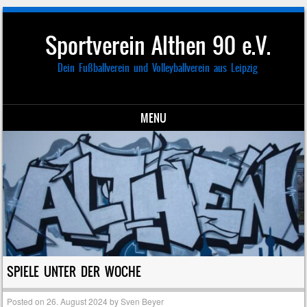
Sportverein Althen 90 e.V.
Dein Fußballverein und Volleyballverein aus Leipzig
MENU
Skip to content
SPIELE UNTER DER WOCHE
Posted on
26. August 2024
by
Sven Beyer