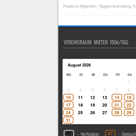
Posted in
Allgemein
|
Tagged
Ausrüstung
,
F
VEREINSRAUM MIETEN 150€/TAG
August
2026
MO
DI
MI
DO
FR
SA
1
3
4
5
6
7
8
10
11
12
13
14
15
17
18
19
20
21
22
24
25
26
27
28
29
31
07
07
-
Verfügbar
-
Gebuch