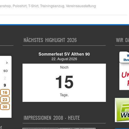
anshop
,
Poloshirt
,
T-Shirt
,
Trainingsanzug
,
Vereinsausstattung
NÄCHSTES HIGHLIGHT 2026
WIR D
Sommerfest SV Althen 90
22. August 2026
›
Noch
15
SO
2
9
16
Tage.
23
30
IMPRESSIONEN 2008 – HEUTE
t