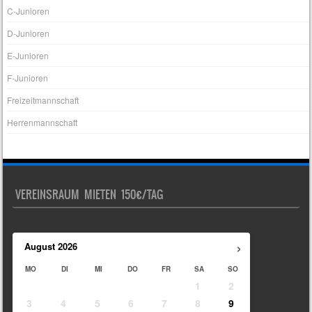
C-Junioren
D-Junioren
E-Junioren
F-Junioren
Freizeitmannschaft
Herrenmannschaft
VEREINSRAUM MIETEN 150€/TAG
›
August
2026
MO
DI
MI
DO
FR
SA
SO
1
2
3
4
5
6
7
8
9