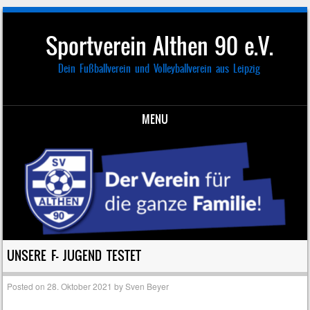
Sportverein Althen 90 e.V.
Dein Fußballverein und Volleyballverein aus Leipzig
MENU
Skip to content
UNSERE F- JUGEND TESTET
Posted on
28. Oktober 2021
by
Sven Beyer