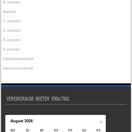
B-Junioren
Bambini
C-Junioren
D-Junioren
E-Junioren
F-Junioren
Freizeitmannschaft
Herrenmannschaft
VEREINSRAUM MIETEN 150€/TAG
›
August
2026
MO
DI
MI
DO
FR
SA
SO