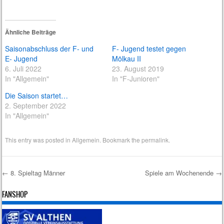
Ähnliche Beiträge
Saisonabschluss der F- und
F- Jugend testet gegen
E- Jugend
Mölkau II
6. Juli 2022
23. August 2019
In "Allgemein"
In "F-Junioren"
Die Saison startet…
2. September 2022
In "Allgemein"
This entry was posted in
Allgemein
. Bookmark the
permalink
.
←
8. Spieltag Männer
Spiele am Wochenende
→
Post navigation
FANSHOP