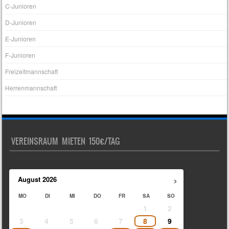
C-Junioren
D-Junioren
E-Junioren
F-Junioren
Freizeitmannschaft
Herrenmannschaft
VEREINSRAUM MIETEN 150€/TAG
›
August
2026
MO
DI
MI
DO
FR
SA
SO
1
2
3
4
5
6
7
8
9