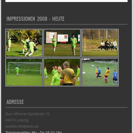
IMPRESSIONEN 2008 – HEUTE
ADRESSE
Zum Althener Sportplatz 15,
04319 Leipzig
svalthen90@web.de
Trainingszeiten: Mo - Do 16-21 Uhr