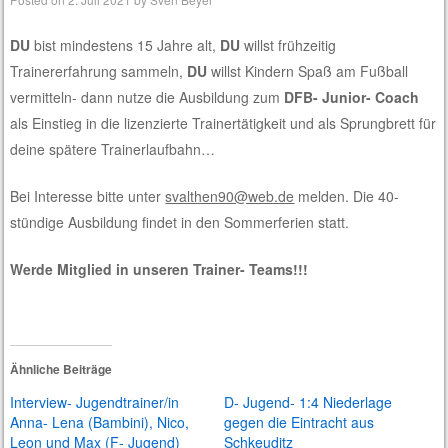
DU
bist mindestens 15 Jahre alt,
DU
willst frühzeitig
Trainererfahrung sammeln,
DU
willst Kindern Spaß am Fußball
vermitteln- dann nutze die Ausbildung zum
DFB- Junior- Coach
als Einstieg in die lizenzierte Trainertätigkeit und als Sprungbrett für
deine spätere Trainerlaufbahn…
Bei Interesse bitte unter
svalthen90@web.de
melden. Die 40-
stündige Ausbildung findet in den Sommerferien statt.
Werde Mitglied in unseren Trainer- Teams!!!
Ähnliche Beiträge
Interview- Jugendtrainer/in
D- Jugend- 1:4 Niederlage
Anna- Lena (Bambini), Nico,
gegen die Eintracht aus
Leon und Max (F- Jugend)
Schkeuditz