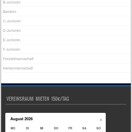
B-Junioren
Bambini
C-Junioren
D-Junioren
E-Junioren
F-Junioren
Freizeitmannschaft
Herrenmannschaft
VEREINSRAUM MIETEN 150€/TAG
›
August
2026
MO
DI
MI
DO
FR
SA
SO