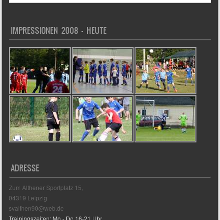
IMPRESSIONEN 2008 – HEUTE
ADRESSE
Zum Althener Sportplatz 15,
04319 Leipzig
svalthen90@web.de
Trainingszeiten: Mo - Do 16-21 Uhr