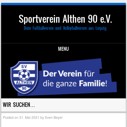
Sportverein Althen 90 e.V.
Dein Fußballverein und Volleyballverein aus Leipzig
MENU
Skip to content
WIR SUCHEN…
Posted on
31. Mai 2021
by
Sven Beyer