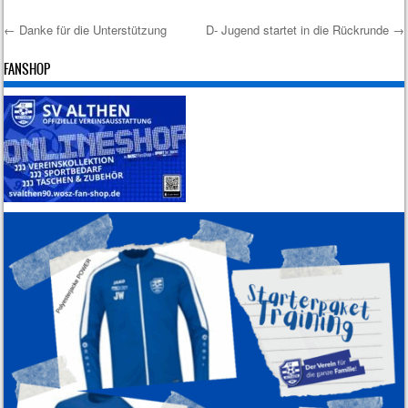
←
Danke für die Unterstützung
D- Jugend startet in die Rückrunde
→
Post navigation
FANSHOP