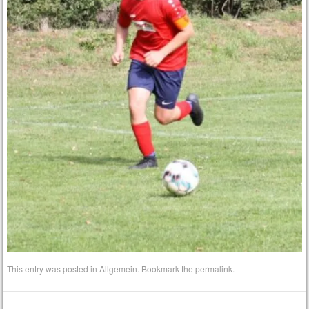
This entry was posted in
Allgemein
. Bookmark the
permalink
.