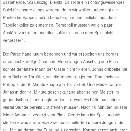
dastehende, SG Leipzig- Bienitz. Es sollte ein richtungsweisendes
Spiel für unsere Jungs werden, denn wir wollten unbedingt die
Punkte im Pappelstadion behalten, um uns tunlichst aus dem
Tabellenkeller zu entfernen. Personell mussten wir ein paar
Ausfälle verkraften und dies sollte sich nach dem Spiel nicht
verbessern.
Die Partie hatte kaum begonnen und wir erspielten uns bereits
erste hochkarätige Chancen. Einen langen Abschlag von Elias
konnte der letzte Mann der Gäste nicht fixieren. Jonas dribbelte mit
dem Ball gen Torhüter, scheiterte aber an jenem. Dann schoss
Philipp in der 6. Minute knapp am Tor vorbei. Und wieder wurde
Jonas in der 14. Minute geschickt, fand aber seinen Meister im
gegnerischen, stark reagierenden, Torwart. Es hätte nach einer
viertel Stunde bereits 3:0 stehen müssen. Nach 16 Minuten musste
leider Adrian H. verletzt vom Platz, Cedric kam ins Spiel und wir
stellten etwas um. Gleich zweimal scheiterten unsere Jungs in der
25. Minute daran, die Führung zu erzielen. Konrad setzte sich über