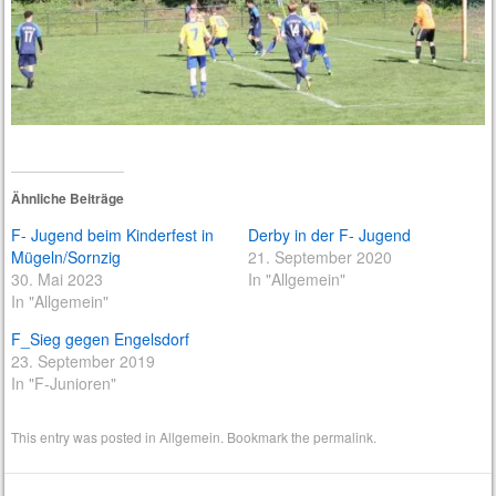
Ähnliche Beiträge
F- Jugend beim Kinderfest in
Derby in der F- Jugend
Mügeln/Sornzig
21. September 2020
30. Mai 2023
In "Allgemein"
In "Allgemein"
F_Sieg gegen Engelsdorf
23. September 2019
In "F-Junioren"
This entry was posted in
Allgemein
. Bookmark the
permalink
.