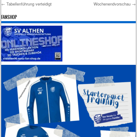
←
Tabellenführung verteidigt
Wochenendvorschau
→
Post navigation
FANSHOP