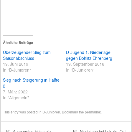
Ähnliche Beiträge
Überzeugender Sieg zum
D-Jugend 1. Niederlage
Saisonabschluss
gegen Böhlitz Ehrenberg
19. Juni 2019
19. September 2016
In "B-Junioren"
In "D-Junioren"
Sieg nach Steigerung in Hälfte
2
7. März 2022
In "Allgemein"
This entry was posted in
B-Junioren
. Bookmark the
permalink
.
←
B1_Auch erstes Heimspiel
B1_Niederlage bei Leipzig- Ost
→