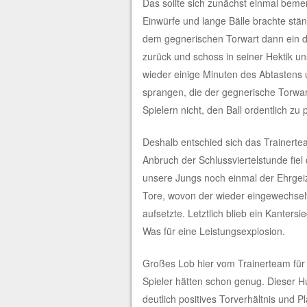
Das sollte sich zunächst einmal beme
Einwürfe und lange Bälle brachte ständ
dem gegnerischen Torwart dann ein di
zurück und schoss in seiner Hektik un
wieder einige Minuten des Abtastens 
sprangen, die der gegnerische Torwar
Spielern nicht, den Ball ordentlich zu p
Deshalb entschied sich das Trainertea
Anbruch der Schlussviertelstunde fie
unsere Jungs noch einmal der Ehrgeiz 
Tore, wovon der wieder eingewechselte
aufsetzte. Letztlich blieb ein Kantersi
Was für eine Leistungsexplosion.
Großes Lob hier vom Trainerteam für
Spieler hätten schon genug. Dieser Hu
deutlich positives Torverhältnis und P