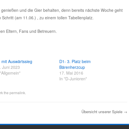
 genießen und die Gier behalten, denn bereits nächste Woche geht
Schritt (am 11.06.) , zu einem tollen Tabellenplatz.
en Eltern, Fans und Betreuern.
 mit Auswärtssieg
D1- 3. Platz beim
. Juni 2023
Bärenherzcup
 "Allgemein"
17. Mai 2016
In "D-Junioren"
rk the
permalink
.
Übersicht unserer Spiele
→