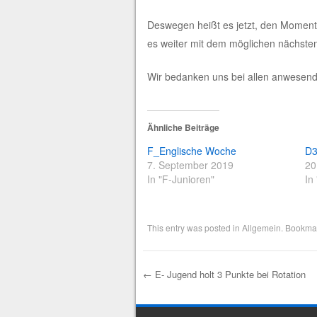
Deswegen heißt es jetzt, den Moment
es weiter mit dem möglichen nächsten 
Wir bedanken uns bei allen anwesend
Ähnliche Beiträge
F_Englische Woche
D3
7. September 2019
20
In "F-Junioren"
In
This entry was posted in
Allgemein
. Bookma
←
E- Jugend holt 3 Punkte bei Rotation
Post navigation