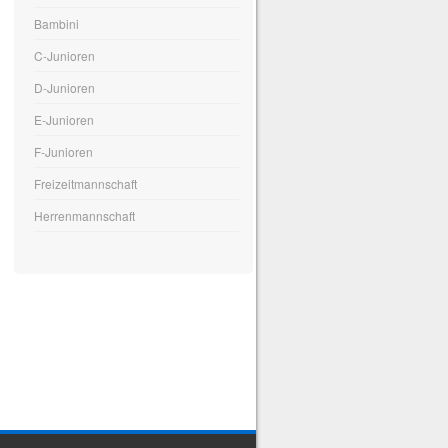
Bambini
C-Junioren
D-Junioren
E-Junioren
F-Junioren
Freizeitmannschaft
Herrenmannschaft