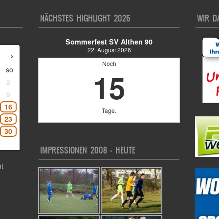
NÄCHSTES HIGHLIGHT 2026
WIR D
Sommerfest SV Althen 90
22. August 2026
›
Noch
15
SO
2
9
16
Tage.
23
30
IMPRESSIONEN 2008 – HEUTE
t