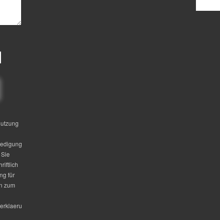
nutzung
ledigung
 Sie
riftlich
ng für
en zum
erklaeru