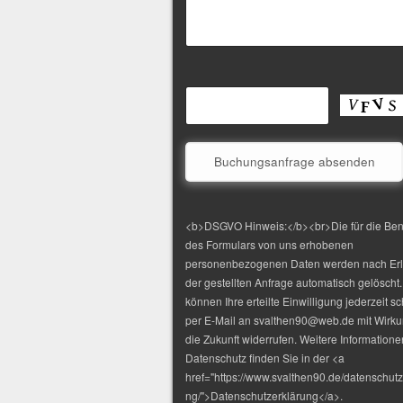
<b>DSGVO Hinweis:</b><br>Die für die Be
des Formulars von uns erhobenen
personenbezogenen Daten werden nach Er
der gestellten Anfrage automatisch gelöscht.
können Ihre erteilte Einwilligung jederzeit sch
per E-Mail an svalthen90@web.de mit Wirku
die Zukunft widerrufen. Weitere Information
Datenschutz finden Sie in der <a
href="https://www.svalthen90.de/datenschutz
ng/">Datenschutzerklärung</a>.