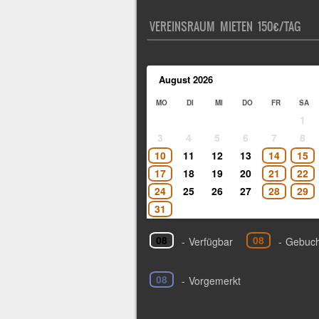
VEREINSRAUM MIETEN 150€/TAG
August
2026
MO
DI
MI
DO
FR
SA
1
3
4
5
6
7
8
10
11
12
13
14
15
17
18
19
20
21
22
24
25
26
27
28
29
31
08
08
-
Verfügbar
-
Gebuch
08
-
Vorgemerkt