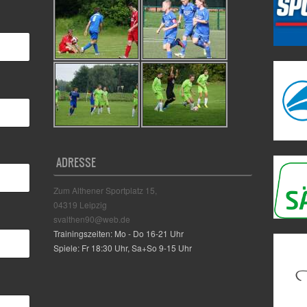
ADRESSE
Zum Althener Sportplatz 15,
04319 Leipzig
svalthen90@web.de
Trainingszeiten: Mo - Do 16-21 Uhr
Spiele: Fr 18:30 Uhr, Sa+So 9-15 Uhr