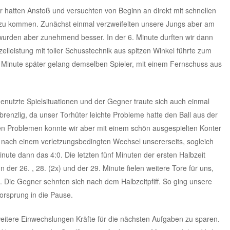
ir hatten Anstoß und versuchten von Beginn an direkt mit schnellen
zu kommen. Zunächst einmal verzweifelten unsere Jungs aber am
wurden aber zunehmend besser. In der 6. Minute durften wir dann
zelleistung mit toller Schusstechnik aus spitzen Winkel führte zum
e Minute später gelang demselben Spieler, mit einem Fernschuss aus
enutzte Spielsituationen und der Gegner traute sich auch einmal
brenzlig, da unser Torhüter leichte Probleme hatte den Ball aus der
n Problemen konnte wir aber mit einem schön ausgespielten Konter
, nach einem verletzungsbedingten Wechsel unsererseits, sogleich
nute dann das 4:0. Die letzten fünf Minuten der ersten Halbzeit
n der 26. , 28. (2x) und der 29. Minute fielen weitere Tore für uns,
. Die Gegner sehnten sich nach dem Halbzeitpfiff. So ging unsere
orsprung in die Pause.
eitere Einwechslungen Kräfte für die nächsten Aufgaben zu sparen.