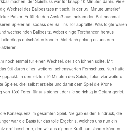
rkbar machen, der Spielfluss war für knapp 10 Minuten dahin. Viele
ig Wechsel des Ballbesitzes mit sich. In der 39. Minute unterlief
cker Patzer. Er führte den Abstoß aus, bekam den Ball nochmal
seren Spieler an, sodass der Ball ins Tor abprallte. Was folgte waren
und wechselnden Ballbesitz, wobei einige Torchancen heraus
t allerdings entschärfen konnte. Mehrfach gelang es unseren
latzieren.
m noch einmal für einen Wechsel, der sich lohnen sollte. Mit
l das 9:0 durch einen weiteren sehenswerten Fernschuss. Nun hatte
gepackt. In den letzten 10 Minuten des Spiels, fielen vier weitere
 Spieler, drei selbst erzielte und damit dem Spiel die Krone
eg von 13:0 Toren für uns stehen, der nie so richtig in Gefahr geriet.
 die Konsequenz im gesamten Spiel. Nie gab es den Eindruck, die
nger war die Basis für das tolle Ergebnis, welches uns nun ein
latz drei bescherte, den wir aus eigener Kraft nun sichern können.