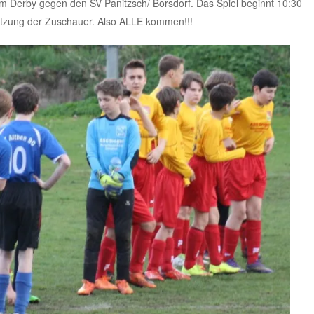
Derby gegen den SV Panitzsch/ Borsdorf. Das Spiel beginnt 10:30
tützung der Zuschauer. Also ALLE kommen!!!