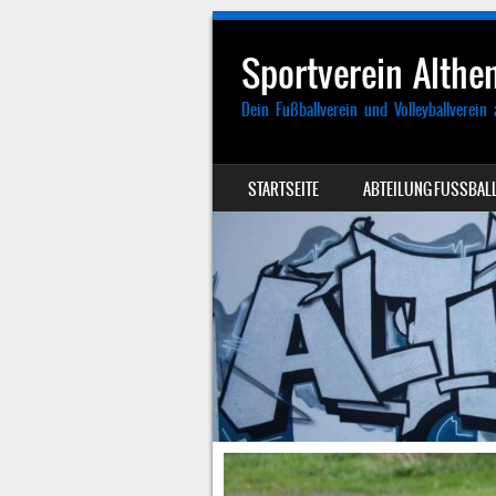
Sportverein Althen
Dein Fußballverein und Volleyballverein 
SKIP TO CONTENT
STARTSEITE
ABTEILUNG FUSSBALL
MENU