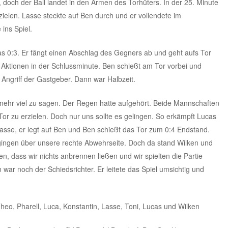
, doch der Ball landet in den Armen des Torhüters. In der 25. Minute
zielen. Lasse steckte auf Ben durch und er vollendete im
ins Spiel.
s 0:3. Er fängt einen Abschlag des Gegners ab und geht aufs Tor
 Aktionen in der Schlussminute. Ben schießt am Tor vorbei und
 Angriff der Gastgeber. Dann war Halbzeit.
t mehr viel zu sagen. Der Regen hatte aufgehört. Beide Mannschaften
 Tor zu erzielen. Doch nur uns sollte es gelingen. So erkämpft Lucas
f Lasse, er legt auf Ben und Ben schießt das Tor zum 0:4 Endstand.
 gingen über unsere rechte Abwehrseite. Doch da stand Wilken und
nen, dass wir nichts anbrennen ließen und wir spielten die Partie
 war noch der Schiedsrichter. Er leitete das Spiel umsichtig und
Theo, Pharell, Luca, Konstantin, Lasse, Toni, Lucas und Wilken