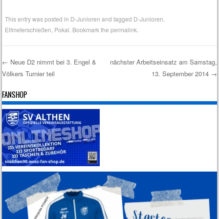
This entry was posted in
D-Junioren
and tagged
D-Junioren
,
Elfmeterschießen
,
Pokal
. Bookmark the
permalink
.
←
Neue D2 nimmt bei 3. Engel &
nächster Arbeitseinsatz am Samstag,
Völkers Turnier teil
13. September 2014
→
Post navigation
FANSHOP