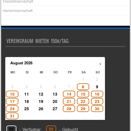
Freizeitmannschaft
Herrenmannschaft
VEREINSRAUM MIETEN 150€/TAG
›
August
2026
MO
DI
MI
DO
FR
SA
SO
1
2
3
4
5
6
7
8
9
10
11
12
13
14
15
16
17
18
19
20
21
22
23
24
25
26
27
28
29
30
31
06
06
-
Verfügbar
-
Gebucht