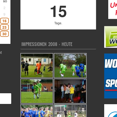
15
SO
2
9
16
Tage.
23
30
IMPRESSIONEN 2008 – HEUTE
t