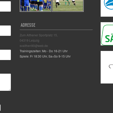
ADRESSE
Zum Althener Sportplatz 15,
04319 Leipzig
svalthen90@web.de
Trainingszeiten: Mo - Do 16-21 Uhr
Spiele: Fr 18:30 Uhr, Sa+So 9-15 Uhr