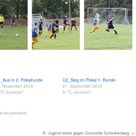
_Aus in 2. Pokalrunde
C2_Sieg im Pokal 1. Runde
. November 2016
21. September 2016
 "C-Junioren"
In "C-Junioren"
rk the
permalink
.
A- Jugend testet gegen Concordia Schenkenberg
→