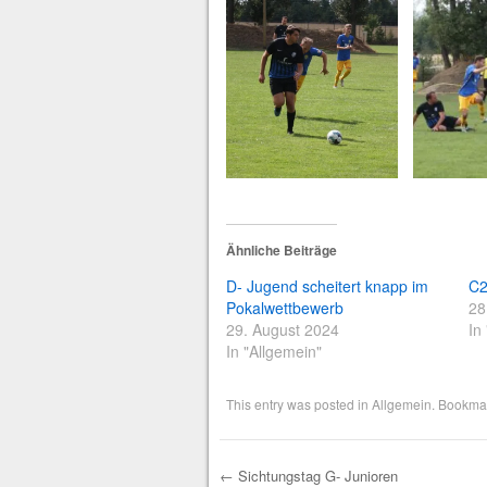
Ähnliche Beiträge
D- Jugend scheitert knapp im
C2
Pokalwettbewerb
28
29. August 2024
In
In "Allgemein"
This entry was posted in
Allgemein
. Bookma
←
Sichtungstag G- Junioren