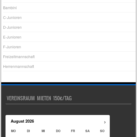
Bambini
C-Junioren
D-Junioren
E-Junioren
F-Junioren
Freizeitmannschaft
Herrenmannschaft
VEREINSRAUM MIETEN 150€/TAG
›
August
2026
MO
DI
MI
DO
FR
SA
SO