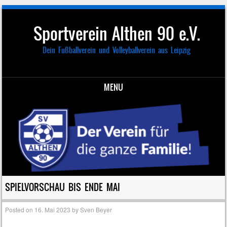
Sportverein Althen 90 e.V.
Dein Fußballverein und Volleyballverein aus Leipzig
MENU
Skip to content
SPIELVORSCHAU BIS ENDE MAI
Posted on
16. Mai 2023
by
Sven Beyer