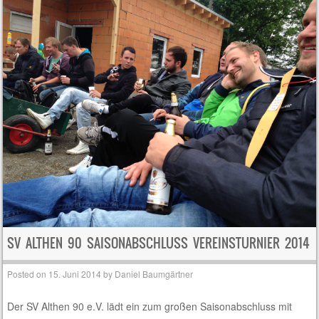
SV ALTHEN 90 SAISONABSCHLUSS VEREINSTURNIER 2014
Posted on
15. Juni 2014
by
Daniel Baumgärtner
Der SV Althen 90 e.V. lädt ein zum großen Saisonabschluss mit