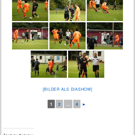
[BILDER ALS DIASHOW]
1
2
...
4
►