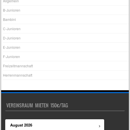
Allgemein
B-Junioren
Bambini
C-Junioren
D-Junioren
E-Junioren
F-Junioren
Freizeitmannschaft
Herrenmannschaft
VEREINSRAUM MIETEN 150€/TAG
›
August
2026