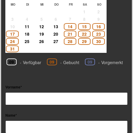
MO
DI
MI
DO
FR
SA
SO
1
2
3
4
5
6
7
8
9
10
11
12
13
14
15
16
17
18
19
20
21
22
23
24
25
26
27
28
29
30
31
09
09
09
-
Verfügbar
-
Gebucht
-
Vorgemerkt
Vorname*
Name*