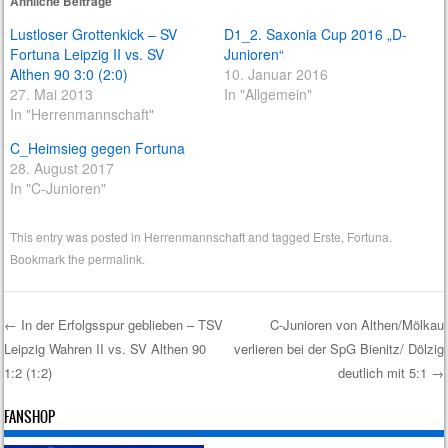
Ähnliche Beiträge
Lustloser Grottenkick – SV
D1_2. Saxonia Cup 2016 „D-
Fortuna Leipzig II vs. SV
Junioren“
Althen 90 3:0 (2:0)
10. Januar 2016
27. Mai 2013
In "Allgemein"
In "Herrenmannschaft"
C_Heimsieg gegen Fortuna
28. August 2017
In "C-Junioren"
This entry was posted in
Herrenmannschaft
and tagged
Erste
,
Fortuna
.
Bookmark the
permalink
.
←
In der Erfolgsspur geblieben – TSV
C-Junioren von Althen/Mölkau
Leipzig Wahren II vs. SV Althen 90
verlieren bei der SpG Bienitz/ Dölzig
Post navigation
1:2 (1:2)
deutlich mit 5:1
→
FANSHOP