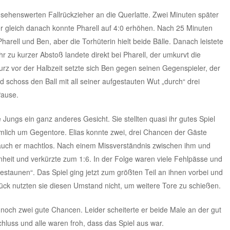
n sehenswerten Fallrückzieher an die Querlatte. Zwei Minuten später
r gleich danach konnte Pharell auf 4:0 erhöhen. Nach 25 Minuten
rell und Ben, aber die Torhüterin hielt beide Bälle. Danach leistete
hr zu kurzer Abstoß landete direkt bei Pharell, der umkurvt die
urz vor der Halbzeit setzte sich Ben gegen seinen Gegenspieler, der
d schoss den Ball mit all seiner aufgestauten Wut „durch“ drei
Pause.
 Jungs ein ganz anderes Gesicht. Sie stellten quasi ihr gutes Spiel
örmlich um Gegentore. Elias konnte zwei, drei Chancen der Gäste
r auch er machtlos. Nach einem Missverständnis zwischen ihm und
nheit und verkürzte zum 1:6. In der Folge waren viele Fehlpässe und
estaunen“. Das Spiel ging jetzt zum größten Teil an ihnen vorbei und
ck nutzten sie diesen Umstand nicht, um weitere Tore zu schießen.
 noch zwei gute Chancen. Leider scheiterte er beide Male an der gut
hluss und alle waren froh, dass das Spiel aus war.