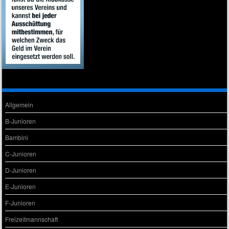
POPULÄRE KATEGORIEN
Allgemein
B-Junioren
Bambini
C-Junioren
D-Junioren
E-Junioren
F-Junioren
Freizeitmannschaft