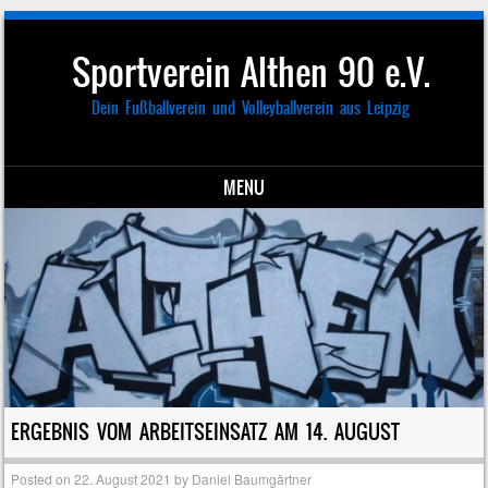
Sportverein Althen 90 e.V.
Dein Fußballverein und Volleyballverein aus Leipzig
MENU
Skip to content
ERGEBNIS VOM ARBEITSEINSATZ AM 14. AUGUST
Posted on
22. August 2021
by
Daniel Baumgärtner